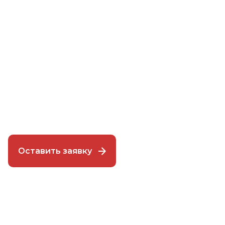
Маркировка грузов
Сокращаем сроки доставки товаров в Россию и
экономим ваше время за счёт маркировки грузов
непосредственно на складе. Выполняем страхование
грузов вне зависимости от способа перевозки.
Оставить заявку